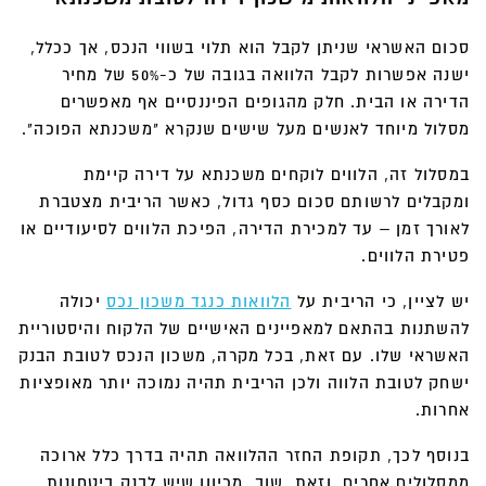
סכום האשראי שניתן לקבל הוא תלוי בשווי הנכס, אך ככלל,
ישנה אפשרות לקבל הלוואה בגובה של כ-50% של מחיר
הדירה או הבית. חלק מהגופים הפיננסיים אף מאפשרים
מסלול מיוחד לאנשים מעל שישים שנקרא "משכנתא הפוכה".
במסלול זה, הלווים לוקחים משכנתא על דירה קיימת
ומקבלים לרשותם סכום כסף גדול, כאשר הריבית מצטברת
לאורך זמן – עד למכירת הדירה, הפיכת הלווים לסיעודיים או
פטירת הלווים.
יש לציין, כי הריבית על
הלוואות כנגד משכון נכס
יכולה
להשתנות בהתאם למאפיינים האישיים של הלקוח והיסטוריית
האשראי שלו. עם זאת, בכל מקרה, משכון הנכס לטובת הבנק
ישחק לטובת הלווה ולכן הריבית תהיה נמוכה יותר מאופציות
אחרות.
בנוסף לכך, תקופת החזר ההלוואה תהיה בדרך כלל ארוכה
ממסלולים אחרים, וזאת, שוב, מכיוון שיש לבנק ביטחונות