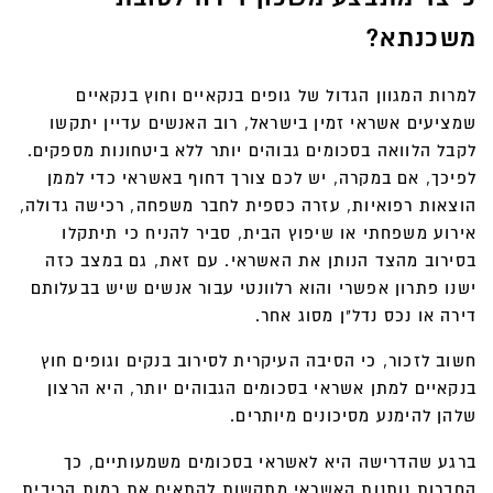
משכנתא
?
למרות המגוון הגדול של גופים בנקאיים וחוץ בנקאיים
שמציעים אשראי זמין בישראל, רוב האנשים עדיין יתקשו
לקבל הלוואה בסכומים גבוהים יותר ללא ביטחונות מספקים.
לפיכך, אם במקרה, יש לכם צורך דחוף באשראי כדי לממן
הוצאות רפואיות, עזרה כספית לחבר משפחה, רכישה גדולה,
אירוע משפחתי או שיפוץ הבית, סביר להניח כי תיתקלו
בסירוב מהצד הנותן את האשראי. עם זאת, גם במצב כזה
ישנו פתרון אפשרי והוא רלוונטי עבור אנשים שיש בבעלותם
דירה או נכס נדל"ן מסוג אחר.
חשוב לזכור, כי הסיבה העיקרית לסירוב בנקים וגופים חוץ
בנקאיים למתן אשראי בסכומים הגבוהים יותר, היא הרצון
שלהן להימנע מסיכונים מיותרים.
ברגע שהדרישה היא לאשראי בסכומים משמעותיים, כך
החברות נותנות האשראי מתקשות להתאים את רמות הריבית