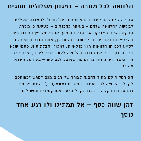
הלוואה לכל מטרה – במגוון מסלולים וסוגים
סביר להניח שגם אתם, כמו אנשים רבים "זוכים" לתשובה שלילית
לבקשת ההלוואה שלהם – בעיקר מהבנקים – בטענה כי מטרת
הבקשה אינה מצדיקה את קבלת הסיוע, או שלחילופין הם נדרשים
בהצטיידות בערבים ובביטחונות. משום כך, אחת הדרכים שיוכלות
לסייע לכם הן
הלוואות חוץ בנקאיות
, לאמור, קבלת סיוע כספי שלא
דרך הבנק – בין אם מדובר בהלוואה לצורך שכר לימוד, מימון לרכב
או רכישת דירה, וזה בדיוק מה שמוצע לכם כאן – בפורטל אשראי
מהיר!.
הפורטל הוקם מתוך ההבנה לצורך של רבים מכם לממש זכאותכם
לקבלת הלוואה לכל מטרה – פשוטו כמשמעו. ע"י הזנת פרטים –
כמו סכום הבקשה – תזכו לקבל הצעה אטרקטיבית ומשתלמת.
זמן שווה כסף – אל תמתינו ולו רגע אחד
נוסף
בין אם אתם זוגות העתידים להינשא, יזמים בעלי חזון או בעלי
משפחות המתכננים לרכוש רכב חדש – הגעתם למקום הנכון ובזמן