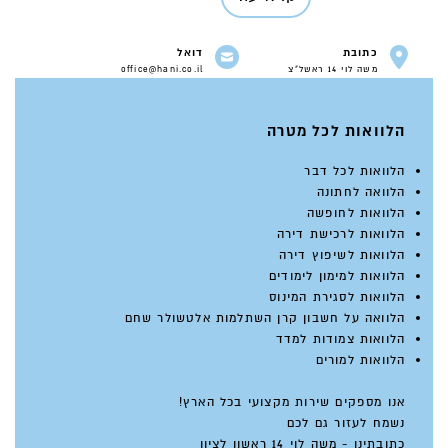
כתובת
דואל
משה לוי 14 ראשל"צ
office@hani.co.il
הלוואות לכל מטרה
הלוואות לכל דבר
הלוואה לחתונה
הלוואות לחופשה
הלוואות לרכישת דירה
הלוואות לשיפוץ דירה
הלוואות למימון לימודים
הלוואות לסגירת המינוס
הלוואה על חשבון קרן השתלמות אלטשולר שחם
הלוואות צמודות למדד
הלוואות למורים
אנו מספקים שירות מקצועי בכל הארץ!
נשמח לעזור גם לכם
כתובתינו - משה לוי 14 ראשון לציון