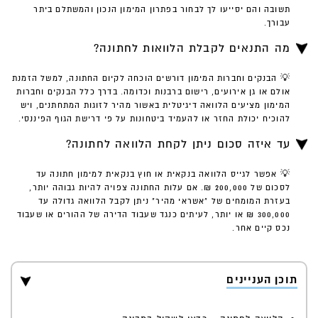
תשובה והם יסייעו לך לבחור בפתרון המימון הנכון והמשתלם ביתר
עבורך.
מה התנאים לקבלת הלוואות לחתונה?
💡 הבנקים וחברות המימון דורשים הוכחה לקיום החתונה, למשל הזמנת
אולם או גן אירועים, רישום ברבנות וכדומה. בדרך כלל הבנקים וחברות
המימון מציעים הלוואה דיגיטלית באשור מהיר לזוגות המתחתנים, ויש
להוכיח יכולת החזר או להעמיד ביטחונות על פי דרישת הגוף הפיננסי.
עד איזה סכום ניתן לקחת הלוואה לחתונה?
💡 אפשר לגייס הלוואה בנקאית או חוץ בנקאית למימון חתונה עד
לסכום של 200,000 ₪. אם עלות החתונה צפויה להיות גבוהה יותר,
בעזרת המומחים של "אשראי מהיר" ניתן לקבל הלוואה גדולה עד
300,000 ₪ או יותר, לעיתים כנגד שעבוד הדירה של ההורים או שעבוד
נכס קיים אחר.
תוכן העניינים