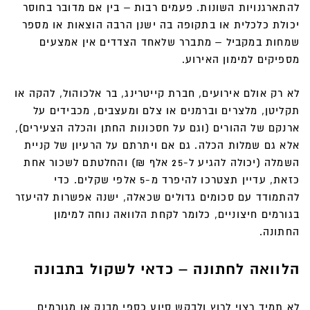
להתארגנויות השונות. פעמים רבות – בין אם מדובר בחוסר
יכולת כלכלית או בתקופה בה ישנן הרבה הוצאות או מספר
שמחות במקביל – מתברר שלאחד הצדדים אין אמצעים
מספיקים למימון האירוע.
לא רק אולם אירועים, חברת קייטרינג, בר אלכוהול, להקה או
תקליטן, מלצרים וברמנים או צלם ומעצבים, מכבידים על
ארנקם של ההורים (וגם על חסכונות החתן והכלה הצעירים),
אלא גם שמלות הכלה. גם אם ויתרתם על הרעיון של קניית
השמלה (יכולה להגיע ל-25 אלף ₪) והחלטתם לשכור אחת
כזאת, עדיין תצטרכו להיפרד מ-5 אלפי שקלים. כדי
להתמודד עם סכומים גדולים שכאלה, ישנה אפשרות להיעזר
בגורמים חיצוניים, כלומר לקחת הלוואה נוחה למימון
החתונה.
הלוואה לחתונה – כדאי לשקול בתבונה
לא תמיד רצוי לרוץ ולבקש סיוע כספי מבנק או מגורמים