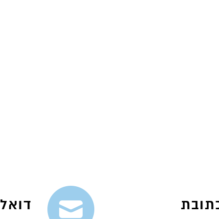
ך >>>
תובת
דואל