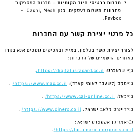
חברות כרטיסי חיוב מקומיות –
חברות המספקות
פתרונות תשלום לעסקים, כגון Cashi, Mesh ו-
Paybox.
כל פרטי יצירת קשר עם החברות
לצורך יצירת קשר בטלפון, במייל ובאפיקים נוספים אנא בקרו
באתרים הרשמיים של החברות:
👈ישראכרט:
https://digital.isracard.co.il/
.
👈מקס (לשעבר לאומי קארד):
https://www.max.co.il/
.
👈כאל:
https://www.cal-online.co.il/
.
👈דיינרס קלאב ישראל:
https://www.diners.co.il/
.
👈אמריקן אקספרס ישראל:
.
https://he.americanexpress.co.il/