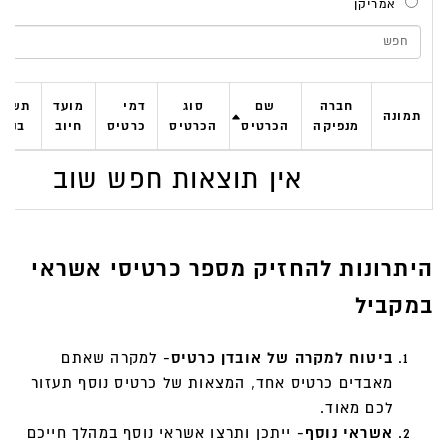
אמריקן
Search
חברה
שם
סוג
דמי
מועד
תשלו
תמונה
מנפיקה
הכרטיס
הכרטיס
כרטיס
חיוב
בניי
אין תוצאות חפש שוב
היתרונות להחזיק מספר כרטיסי אשראי
במקביל
ביטוח למקרה של אובדן כרטיס-
למקרה שאתם
מאבדים כרטיס אחד, המצאות של כרטיס נוסף תעזור
לכם מאוד.
אשראי נוסף-
ייתכן ותרצו אשראי נוסף במהלך חייכם