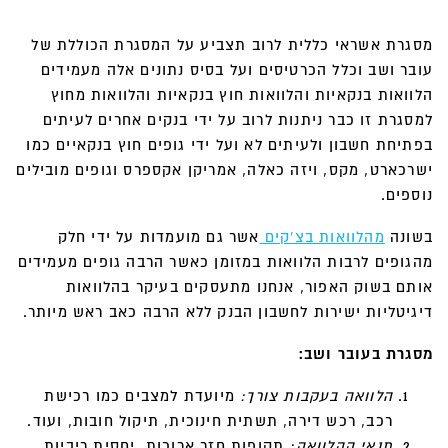
מסגרת אשראי כללית לרוב תצביע על המסגרת הכוללת של
עובר ושב וכלל הכרטיסים ועל בסיס נתונים אלה מעמידים
הלוואות בנקאיות והלוואות חוץ בנקאיות והלוואות מחוץ
למסגרת זו כבר ניתנות לרוב על ידי בנקים אחרים לעיתים
בפתיחת חשבון ולעיתים לא ועל ידי גופים חוץ בנקאיים כמו
ישרכארט, מקס, ויזה כאלה, אמריקן אקספרס וגופים מובילים
נוספים.
בשונה
מהלוואות בצ'קים
אשר גם מועמדות על ידי חלק
מהגופים לרבות הלוואות במזומן כאשר הרבה גופים מעמידים
אותם בשוק האפור, אנחנו מתעסקים בעיקר בהלוואות
דיגיטליות ישירות לחשבון הבנק ללא הרבה כאב ראש מיותר.
מסגרת בעובר ושב:
הלוואה בעקבות צורך:
מיועדת למצבים כמו רכישת
רכב, רכש דירה, תשתית חינוכית, תיקול חובות, ועוד.
תנאי ההלוואה:
תקופות חזר ארוכות, יחסית ריביות