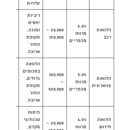
עלויות
גמישות
ריביות
הפקדות
יחסית
מראש
4.0%
הלוואת
20,000 –
נמוכה,
גבוהות,
מרווח
רכב
150,000
תקופת
הלוואה
מהפריים
החזר
מוגבלת
ארוכה
לרכב
הלוואה
הלוואה
בסכומים
קשה
100,000
5.5%
הלוואת
גדולים,
לקבל,
מרווח
–
צווארונית
תקופת
יתרונות
מהפריים
500,000
החזר
רבים על
ארוכה
הלווה
פיתוח
סכומים
הלוואה
4.5%
טכנולוגי
גבוהים
20,000 –
חידוש
מרווח
מקדם,
מצריכים