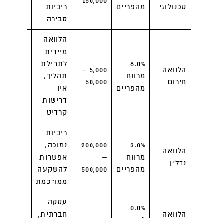
150,000
טכנולוגי
מהפריים
ריביות
אישורים
סבירה
נוספים
הלוואה
מיידית
ריביות
8.0%
לתחילת
הלוואה
5,000 –
גבוהות,
מרווח
תהליך,
חירום
50,000
סכומים
מהפריים
אין
נמוכים
דרישות
קרדיט
ריביות
הלוואה
3.0%
200,000
נמוכה,
יכולה
הלוואה
מרווח
–
אפשרות
להיות
נדל"ן
מהפריים
500,000
להשקעה
קשה
ממורכמת
לקבל
עסקה
0.0%
תנאים
הלוואה
חברתית,