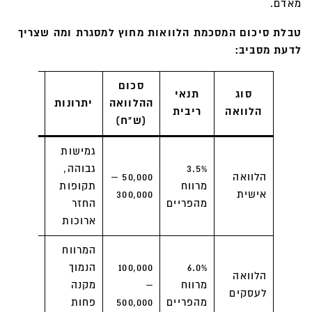
מאדם.
טבלת סיכום המסכמת הלוואות מחוץ למסגרת ומה שצריך
לדעת מסביב:
סכום
סוג
תנאי
ההלוואה
יתרונות
חסרונות
הלוואה
ריבית
(ש"ח)
גמישות
ריביות
3.5%
גבוהה,
גבוהות,
הלוואה
50,000 –
מרווח
תקופות
תנאי
אישית
300,000
מהפריים
החזר
אישור
ארוכות
מורכבים
המרווח
דרישות
6.0%
100,000
הנמוך
קרדיט
הלוואה
מרווח
–
מקנה
מרובות,
לעסקים
מהפריים
500,000
פחות
פחות