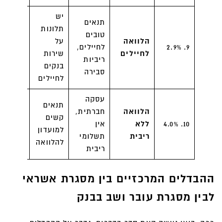
יש
תנאים
תלונות
טובים
בנקים,
הלוואה
על
9. 2.9%
לחיילים,
תכניות
לחיילים
שירות
ריביות
חילוצים
בנקים
סבירה
לחיילים
עסקה
קרנות
תנאים
הלוואה
חברתית,
חברתיות
קשים
10. 4.0%
ללא
אין
חברות
למועדון
ריבית
תשלומי
הלוואות
להלוואה
ריבית
חברתיו
ההבדלים המרכזיים בין מסגרת אשראי
לבין מסגרת עובר ושב בבנק