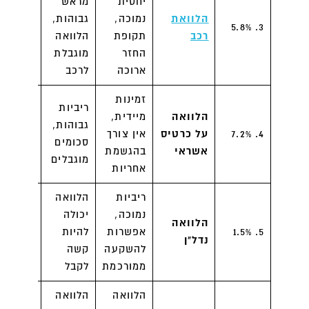
יחסית
מראש
בנקים,
הלוואת
נמוכה,
גבוהות,
3. 5.8%
חברות
רכב
תקופת
הלוואה
פיננסים
החזר
מוגבלת
ארוכה
לרכב
זמינות
ריביות
הלוואה
מיידית,
בנקים,
גבוהות,
4. 7.2%
על כרטיס
אין צורך
חברות
סכומים
אשראי
בהגשמת
אשראי
מוגבלים
אחריות
ריביות
הלוואה
בנקים,
נמוכה,
יכולה
הלוואה
חברות
5. 1.5%
אפשרות
להיות
נדל"ן
הלוואות
להשקעה
קשה
נדל"ן
ממורכמת
לקבל
הלוואה
הלוואה