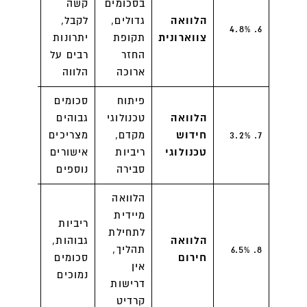
בסכומים
קשה
בנקים,
הלוואה
גדולים,
לקבל,
חברות
6. 4.8%
צווארונית
תקופת
יתרונות
הלוואות
החזר
רבים על
צווארוני
ארוכה
הלווה
פיתוח
סכומים
הלוואה
טכנולוגי
גבוהים
חברות
7. 3.2%
חידוש
מקדם,
מצריכים
הלוואות
טכנולוגי
ריביות
אישורים
טכנולוג
סבירה
נוספים
הלוואה
מיידית
ריביות
לתחילת
חברות
הלוואה
גבוהות,
8. 6.5%
תהליך,
הלוואות
חירום
סכומים
אין
חירום
נמוכים
דרישות
קרדיט