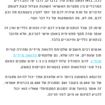
ככה, בואו נעשה קצת סדר בדברים, נדבר על ההבדלים
המרכזיים בין מסגרות האשראי השונות ונצלול קצת לעומק
הדברים על מנת שיהיה לכם קל יותר להבין בעצמכם מה נכון
לכם, מה לא, מה המשמעות של כל דבר ועוד.
שימו לב שכל הנתונים שנציג לכם יהיו נתונים כלליים ואין זה
אומר שזה תקף ספציפית באופן אישי לגביכם, אלא מדובר
בנתונים כלליים וחינוכיים בלבד.
אנשים רבים חושבים שלקיחת הלוואה מיידית ומהירה קורית
תוך שעתיים, אז זהו שלא, גם שלוקחים
הלוואה מיידית
אונליין,
לרוב התהליך עלול לקחת בין 1-3 ימים עסקים כמעט
בכל סוגי ההלוואות החוץ בנקאיות הקיימות במשק.
הדוגמא הפשוטה ביותר היא שלאדם אחד יכול להיות מסגרת
של עד 15,000 בעובר ושב ומסגרת של 10,000 בכרטיס אשראי,
זה אומר בפועל שזה הסכום המקסימלי שאליו הוא יכול
להגיע למינוס או חיוב לפני חריגה.