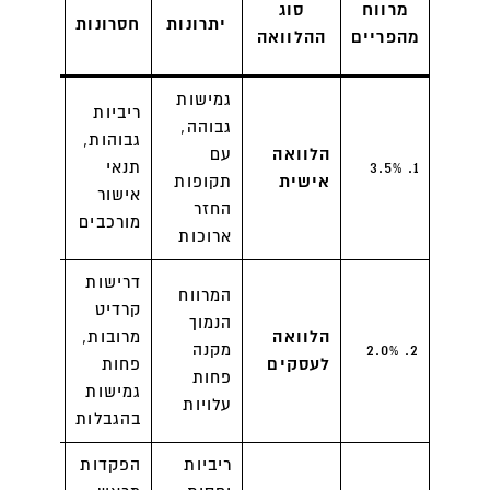
מרווח
סוג
יתרונות
חסרונות
לקבל
מהפריים
ההלוואה
ההלווא
גמישות
ריביות
גבוהה,
בנקים,
גבוהות,
הלוואה
עם
חברות
1. 3.5%
תנאי
אישית
תקופות
הלוואות
אישור
החזר
אישיות
מורכבים
ארוכות
דרישות
המרווח
קרדיט
הנמוך
בנקים,
הלוואה
מרובות,
2. 2.0%
מקנה
מימון
לעסקים
פחות
פחות
לעסקים
גמישות
עלויות
בהגבלות
ריביות
הפקדות