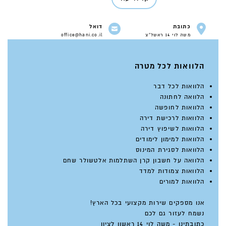
כתובת
דואל
משה לוי 14 ראשל"צ
office@hani.co.il
הלוואות לכל מטרה
הלוואות לכל דבר
הלוואה לחתונה
הלוואות לחופשה
הלוואות לרכישת דירה
הלוואות לשיפוץ דירה
הלוואות למימון לימודים
הלוואות לסגירת המינוס
הלוואה על חשבון קרן השתלמות אלטשולר שחם
הלוואות צמודות למדד
הלוואות למורים
אנו מספקים שירות מקצועי בכל הארץ!
נשמח לעזור גם לכם
כתובתינו - משה לוי 14 ראשון לציון