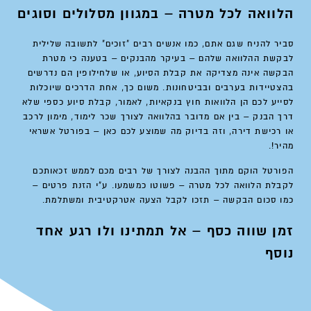
הלוואה לכל מטרה – במגוון מסלולים וסוגים
סביר להניח שגם אתם, כמו אנשים רבים "זוכים" לתשובה שלילית
לבקשת ההלוואה שלהם – בעיקר מהבנקים – בטענה כי מטרת
הבקשה אינה מצדיקה את קבלת הסיוע, או שלחילופין הם נדרשים
בהצטיידות בערבים ובביטחונות. משום כך, אחת הדרכים שיוכלות
לסייע לכם הן
הלוואות חוץ בנקאיות
, לאמור, קבלת סיוע כספי שלא
דרך הבנק – בין אם מדובר בהלוואה לצורך שכר לימוד, מימון לרכב
או רכישת דירה, וזה בדיוק מה שמוצע לכם כאן – בפורטל אשראי
מהיר!.
הפורטל הוקם מתוך ההבנה לצורך של רבים מכם לממש זכאותכם
לקבלת הלוואה לכל מטרה – פשוטו כמשמעו. ע"י הזנת פרטים –
כמו סכום הבקשה – תזכו לקבל הצעה אטרקטיבית ומשתלמת.
זמן שווה כסף – אל תמתינו ולו רגע אחד
נוסף
בין אם אתם זוגות העתידים להינשא, יזמים בעלי חזון או בעלי
משפחות המתכננים לרכוש רכב חדש – הגעתם למקום הנכון ובזמן